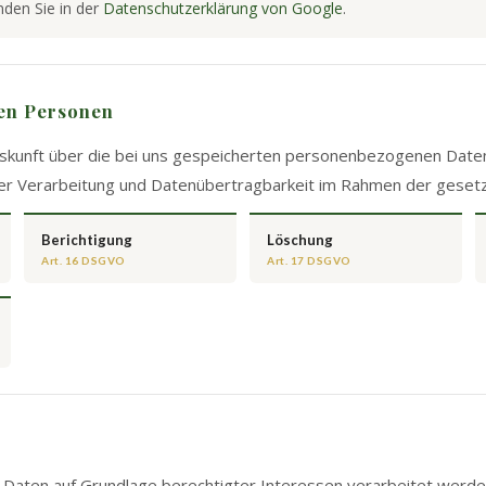
nden Sie in der
Datenschutzerklärung von Google
.
nen Personen
uskunft über die bei uns gespeicherten personenbezogenen Daten
er Verarbeitung und Datenübertragbarkeit im Rahmen der geset
Berichtigung
Löschung
Art. 16 DSGVO
Art. 17 DSGVO
aten auf Grundlage berechtigter Interessen verarbeitet werden