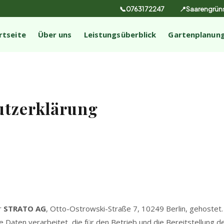
📞07631 72247
📍Saarengrüns
rtseite
Über uns
Leistungsüberblick
Gartenplanun
utzerklärung
r
STRATO AG
, Otto-Ostrowski-Straße 7, 10249 Berlin, gehoste
aten verarbeitet, die für den Betrieb und die Bereitstellung de