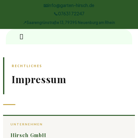
📧info@garten-hirsch.de
📞07631 72247
📍Saarengrünstraße 13, 79395 Neuenburg am Rhein
RECHTLICHES
Impressum
UNTERNEHMEN
Hirsch GmbH