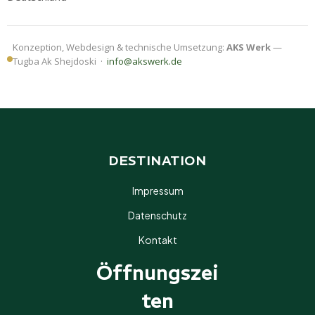
Konzeption, Webdesign & technische Umsetzung:
AKS Werk
—
Tugba Ak Shejdoski ·
info@akswerk.de
DESTINATION
Impressum
Datenschutz
Kontakt
Öffnungszei
Ten