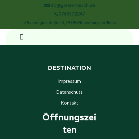
📧info@garten-hirsch.de
📞07631 72247
📍Saarengrünstraße 13, 79395 Neuenburg am Rhein
DESTINATION
Impressum
Datenschutz
Kontakt
Öffnungszei
Ten