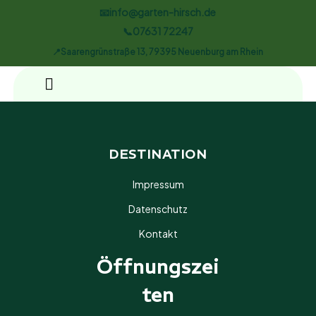
📧info@garten-hirsch.de
📞07631 72247
📍Saarengrünstraße 13, 79395 Neuenburg am Rhein
DESTINATION
Impressum
Datenschutz
Kontakt
Öffnungszei
Ten